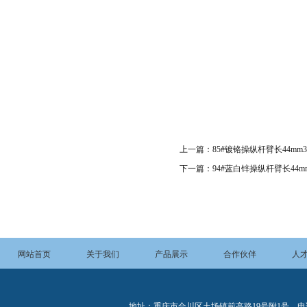
上一篇：
85#镀铬操纵杆臂长44mm30
下一篇：
94#蓝白锌操纵杆臂长44mm
网站首页
关于我们
产品展示
合作伙伴
人
地址：重庆市合川区土场镇前高路19号附1号 电话：023